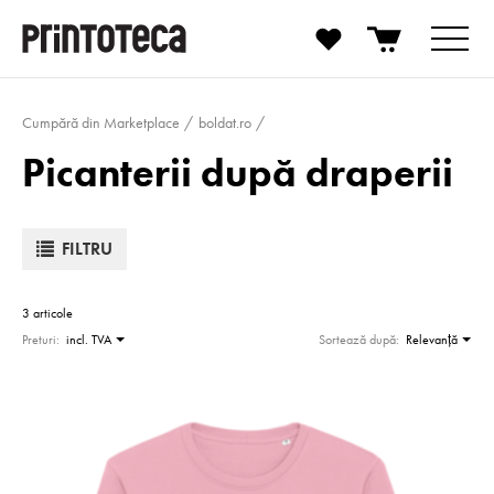
Cumpără din Marketplace
boldat.ro
Picanterii după draperii
FILTRU
3 articole
Preturi:
incl. TVA
Sortează după:
Relevanţă