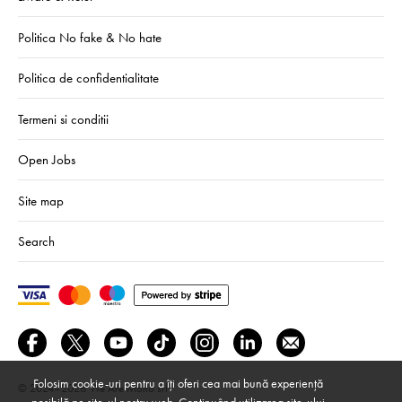
Politica No fake & No hate
Politica de confidentialitate
Termeni si conditii
Open Jobs
Site map
Search
Folosim cookie-uri pentru a îți oferi cea mai bună experiență
© 2024–2026
We Are Mono srl