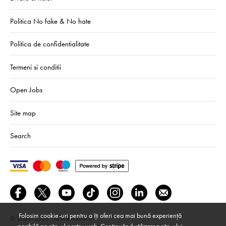
Politica No fake & No hate
Politica de confidentialitate
Termeni si conditii
Open Jobs
Site map
Search
Folosim cookie-uri pentru a îți oferi cea mai bună experiență
© 2024–2026
We Are Mono srl