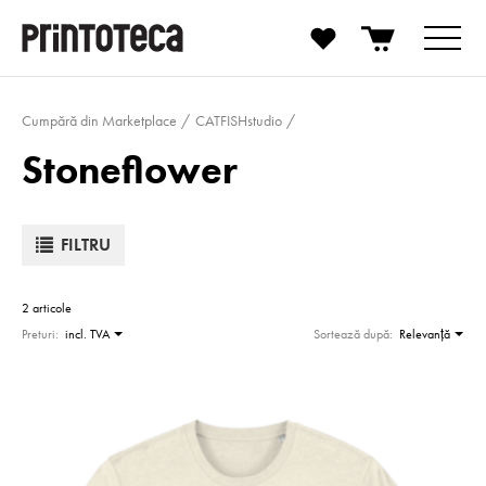
Cumpără din Marketplace
CATFISHstudio
Stoneflower
FILTRU
2 articole
Preturi:
incl. TVA
Sortează după:
Relevanţă