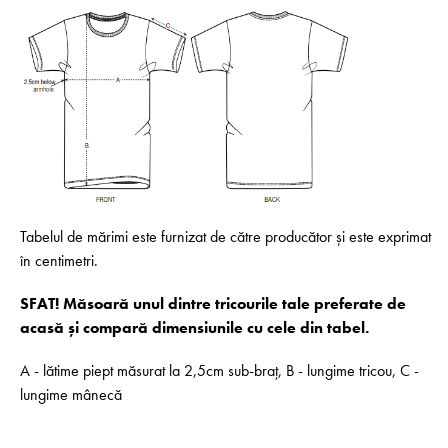
Tabelul de mărimi este furnizat de către producător și este exprimat
în centimetri.
SFAT! Măsoară unul dintre tricourile tale preferate de
acasă și compară dimensiunile cu cele din tabel.
A - lătime piept măsurat la 2,5cm sub-braț, B - lungime tricou, C -
lungime mânecă