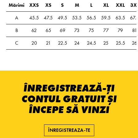
Mărimi
XXS
XS
S
M
L
XL
XXL
3X
A
45.5
47.5
49.5
53.5
56.5
59.5
63.5
67.
B
62
65
69
73
75
77
79
81
C
20
21
22.5
24
24.5
25
25.5
26
ÎNREGISTREAZĂ-ȚI
CONTUL GRATUIT ȘI
ÎNCEPE SĂ VINZI
ÎNREGISTREAZA-TE