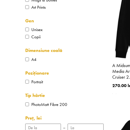
Art Prints
Gen
Unisex
Copii
Dimensiune coală
A4
A Midsum
Media Ar
Poziționare
Cruiser 2
Portrait
270.00 l
Tip hârtie
PhotoMatt Fibre 200
Preț, lei
–