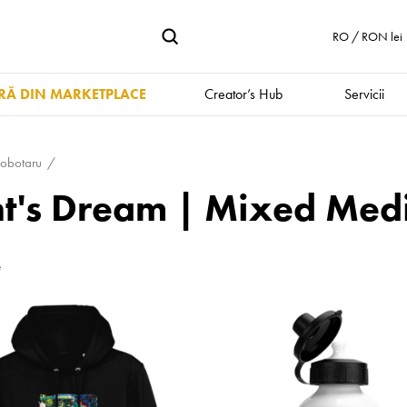
RO / RON lei
Ă DIN MARKETPLACE
Creator’s Hub
Servicii
iobotaru
's Dream | Mixed Medi
e