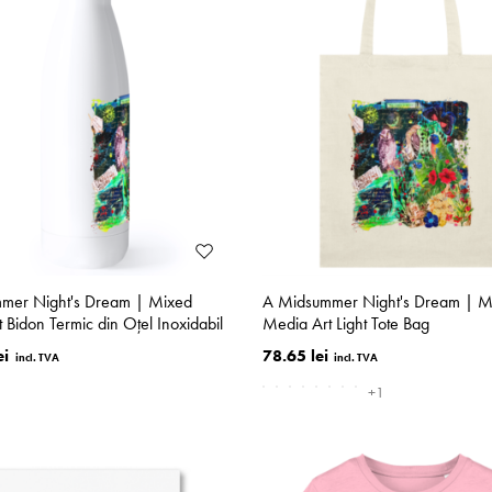
mer Night's Dream | Mixed
A Midsummer Night's Dream | M
 Bidon Termic din Oțel Inoxidabil
Media Art Light Tote Bag
ei
78.65 lei
+1