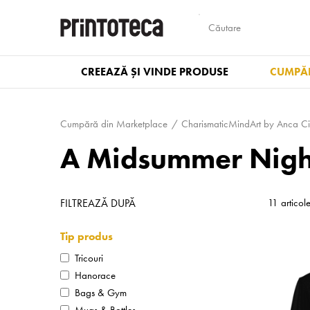
CREEAZĂ ȘI VINDE PRODUSE
CUMPĂR
Cumpără din Marketplace
Charis­ma­tic­MindArt by Anca C
A Midsummer Night
FILTREAZĂ DUPĂ
11 articol
Tip produs
Tricouri
Hanorace
Bags & Gym
Mugs & Bottles