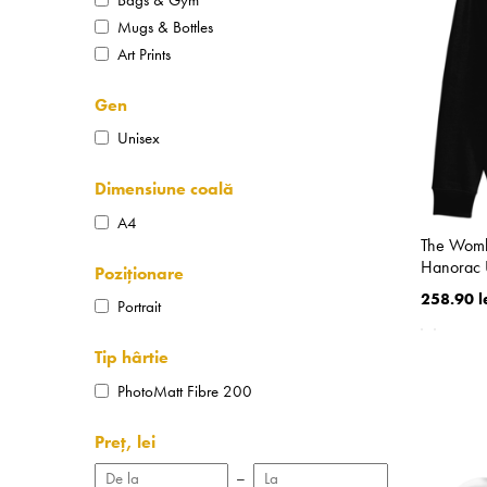
Mugs & Bottles
Art Prints
Gen
Unisex
Dimensiune coală
A4
The Womb
Hanorac U
Poziționare
258.90 l
Portrait
Tip hârtie
PhotoMatt Fibre 200
Preț, lei
–