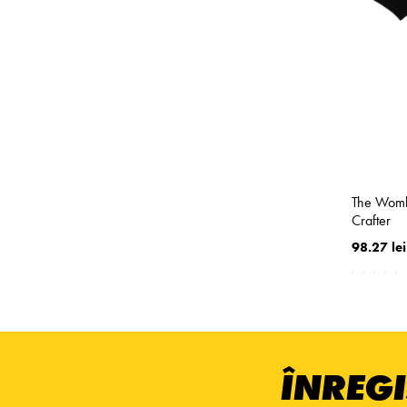
The Womb
Crafter
98.27 lei
ÎNREGI