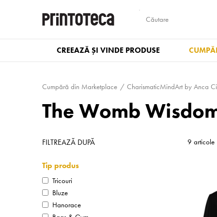
CREEAZĂ ȘI VINDE PRODUSE
CUMPĂR
Cumpără din Marketplace
Charis­ma­tic­MindArt by Anca C
The Womb Wisdom |
FILTREAZĂ DUPĂ
9 articole
Tip produs
Tricouri
Bluze
Hanorace
Bags & Gym