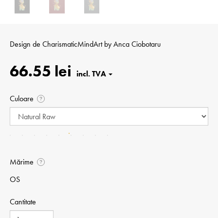
Design de
Charis­ma­tic­MindArt by Anca Ciobotaru
66.55 lei
Culoare
?
Mărime
?
OS
Cantitate