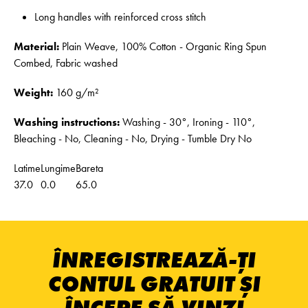
Long handles with reinforced cross stitch
Material:
Plain Weave, 100% Cotton - Organic Ring Spun
Combed, Fabric washed
Weight:
160 g/m²
Washing instructions:
Washing - 30°, Ironing - 110°,
Bleaching - No, Cleaning - No, Drying - Tumble Dry No
Latime
Lungime
Bareta
37.0
0.0
65.0
ÎNREGISTREAZĂ-ȚI
CONTUL GRATUIT ȘI