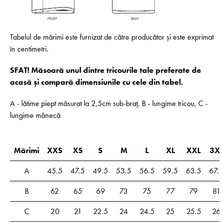
Tabelul de mărimi este furnizat de către producător și este exprimat
în centimetri.
SFAT! Măsoară unul dintre tricourile tale preferate de
acasă și compară dimensiunile cu cele din tabel.
A - lătime piept măsurat la 2,5cm sub-braț, B - lungime tricou, C -
lungime mânecă
Mărimi
XXS
XS
S
M
L
XL
XXL
3X
A
45.5
47.5
49.5
53.5
56.5
59.5
63.5
67.
B
62
65
69
73
75
77
79
81
C
20
21
22.5
24
24.5
25
25.5
26