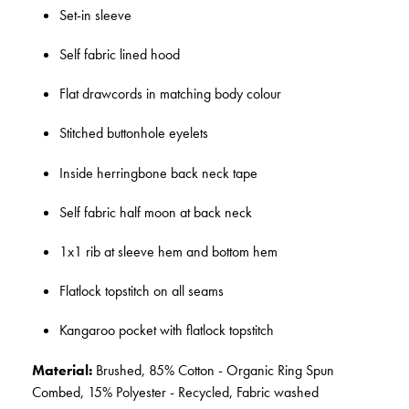
Set-in sleeve
Self fabric lined hood
Flat drawcords in matching body colour
Stitched buttonhole eyelets
Inside herringbone back neck tape
Self fabric half moon at back neck
1x1 rib at sleeve hem and bottom hem
Flatlock topstitch on all seams
Kangaroo pocket with flatlock topstitch
Material:
Brushed, 85% Cotton - Organic Ring Spun
Combed, 15% Polyester - Recycled, Fabric washed