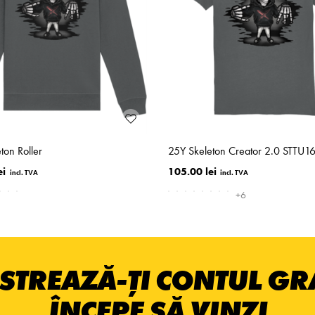
ton Roller
25Y Skeleton Creator 2.0 STTU1
ei
105.00 lei
+6
STREAZĂ-ȚI CONTUL GRA
ÎNCEPE SĂ VINZI