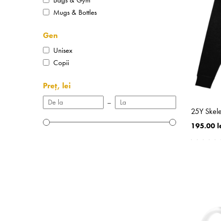
Mugs & Bottles
Gen
Unisex
Copii
Preț, lei
–
25Y Skel
195.00 l