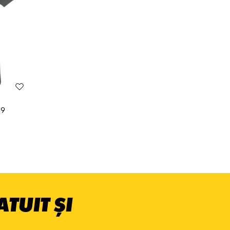
69
TUIT ȘI