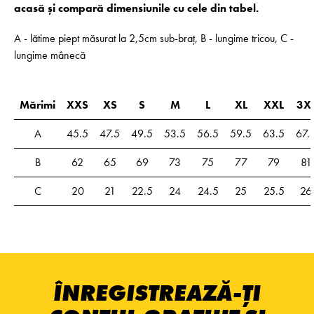
acasă și compară dimensiunile cu cele din tabel.
A - lătime piept măsurat la 2,5cm sub-braț, B - lungime tricou, C -
lungime mânecă
Mărimi
XXS
XS
S
M
L
XL
XXL
3X
A
45.5
47.5
49.5
53.5
56.5
59.5
63.5
67.
B
62
65
69
73
75
77
79
81
C
20
21
22.5
24
24.5
25
25.5
26
ÎNREGISTREAZĂ-ȚI