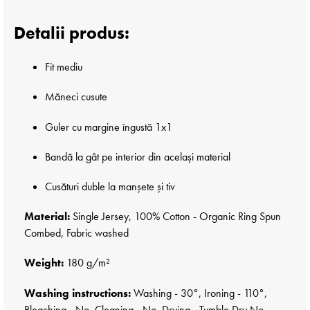
Detalii produs:
Fit mediu
Măneci cusute
Guler cu margine îngustă 1x1
Bandă la gât pe interior din același material
Cusături duble la manșete și tiv
Material:
Single Jersey, 100% Cotton - Organic Ring Spun
Combed, Fabric washed
Weight:
180 g/m²
Washing instructions:
Washing - 30°, Ironing - 110°,
Bleaching - No, Cleaning - No, Drying - Tumble Dry No