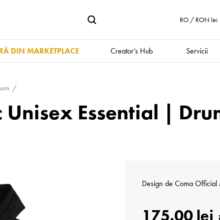
RO / RON lei
Ă DIN MARKETPLACE
Creator’s Hub
Servicii
orn
 Unisex Essential | Dr
Design de
Coma Official
175.00 lei