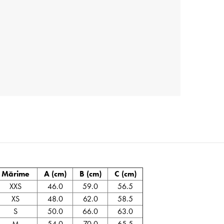
Mărime
A (cm)
B (cm)
C (cm)
XXS
46.0
59.0
56.5
XS
48.0
62.0
58.5
S
50.0
66.0
63.0
M
54.0
70.0
65.5