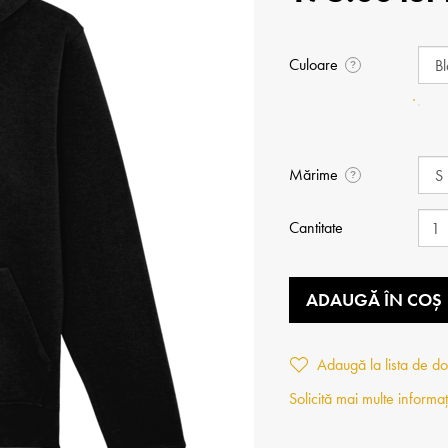
Culoare
?
Mărime
?
Cantitate
ADAUGĂ ÎN COȘ
Adaugă la lista de do
Solicită mai multe informaț