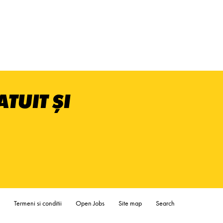
TUIT ȘI
Termeni si conditii
Open Jobs
Site map
Search