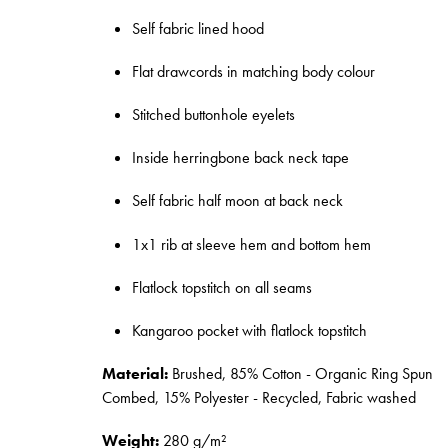
Self fabric lined hood
Flat drawcords in matching body colour
Stitched buttonhole eyelets
Inside herringbone back neck tape
Self fabric half moon at back neck
1x1 rib at sleeve hem and bottom hem
Flatlock topstitch on all seams
Kangaroo pocket with flatlock topstitch
Material:
Brushed, 85% Cotton - Organic Ring Spun
Combed, 15% Polyester - Recycled, Fabric washed
Weight:
280 g/m²