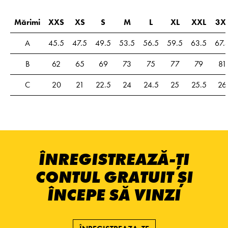
Mărimi
XXS
XS
S
M
L
XL
XXL
3X
A
45.5
47.5
49.5
53.5
56.5
59.5
63.5
67.
B
62
65
69
73
75
77
79
81
C
20
21
22.5
24
24.5
25
25.5
26
ÎNREGISTREAZĂ-ȚI
CONTUL GRATUIT ȘI
ÎNCEPE SĂ VINZI