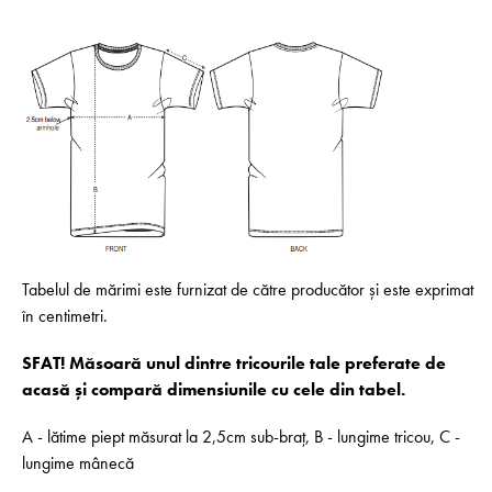
Tabelul de mărimi este furnizat de către producător și este exprimat
în centimetri.
SFAT! Măsoară unul dintre tricourile tale preferate de
acasă și compară dimensiunile cu cele din tabel.
A - lătime piept măsurat la 2,5cm sub-braț, B - lungime tricou, C -
lungime mânecă