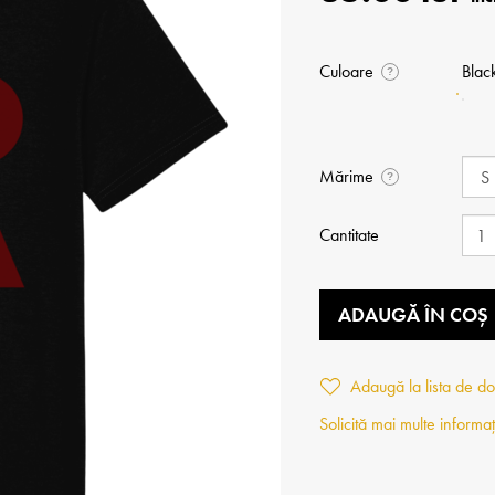
Culoare
Blac
?
Mărime
?
Cantitate
ADAUGĂ ÎN COȘ
Adaugă la lista de do
Solicită mai multe informaț