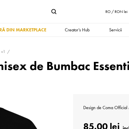
RO / RON lei
Ă DIN MARKETPLACE
Creator’s Hub
Servicii
a v1
Unisex de Bumbac Essent
Design de
Coma Official
85.00 lei