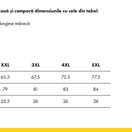
casă și compară dimensiunile cu cele din tabel.
 - lungime mânecă
XXL
3XL
4XL
5XL
63.5
67.5
72.5
77.5
79
81
83
84
25.5
26
26
26