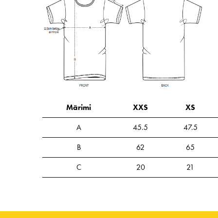
Mărimi
XXS
XS
A
45.5
47.5
B
62
65
C
20
21