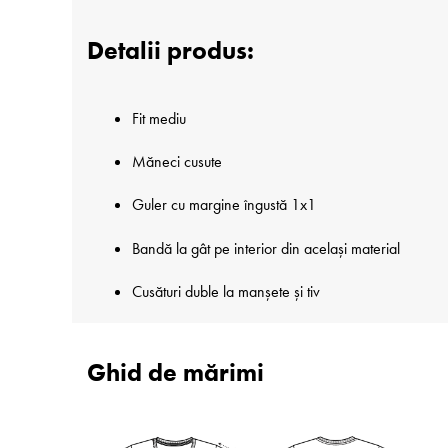
Detalii produs:
Fit mediu
Măneci cusute
Guler cu margine îngustă 1x1
Bandă la gât pe interior din același material
Cusături duble la manșete și tiv
Ghid de mărimi