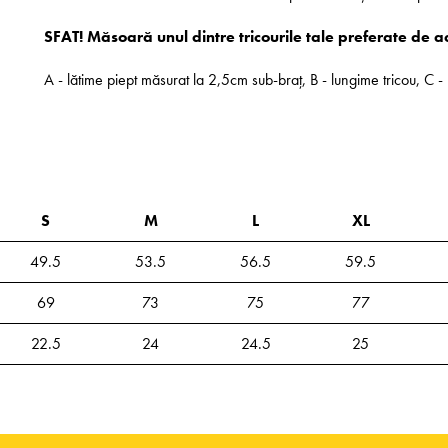
SFAT! Măsoară unul dintre tricourile tale preferate de a
A - lătime piept măsurat la 2,5cm sub-braț, B - lungime tricou, C
S
M
L
XL
49.5
53.5
56.5
59.5
69
73
75
77
22.5
24
24.5
25