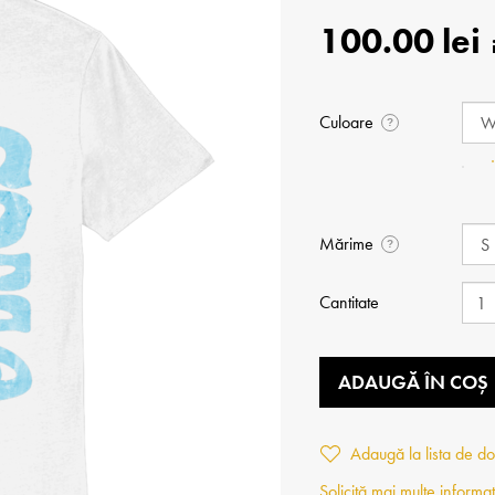
100.00 lei
Culoare
?
Mărime
?
Cantitate
ADAUGĂ ÎN COȘ
Adaugă la lista de do
Solicită mai multe informaț