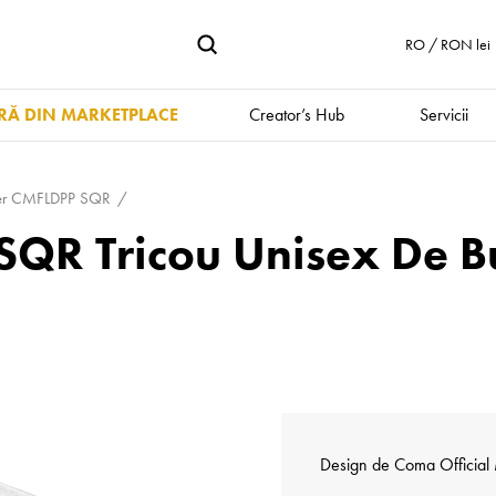
RO / RON lei
Ă DIN MARKETPLACE
Creator’s Hub
Servicii
r CMFLDPP SQR
QR Tricou Unisex De 
Design de
Coma Official