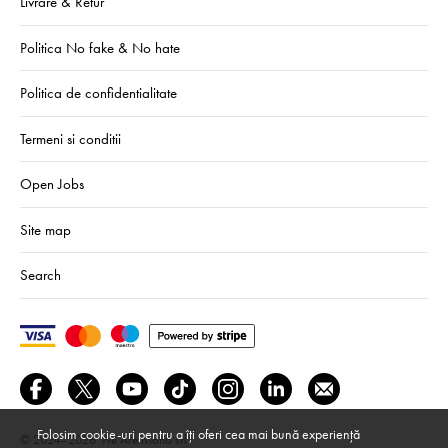
Livrare & Retur
Politica No fake & No hate
Politica de confidentialitate
Termeni si conditii
Open Jobs
Site map
Search
Folosim cookie-uri pentru a îți oferi cea mai bună experiență
© 2024–2026
We Are Mono srl