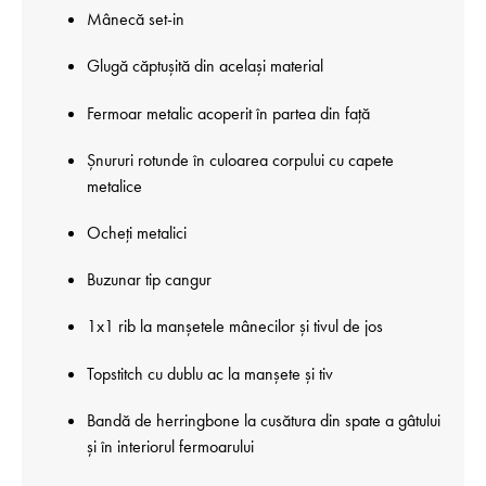
Mânecă set-in
Glugă căptușită din același material
Fermoar metalic acoperit în partea din față
Șnururi rotunde în culoarea corpului cu capete
metalice
Ocheți metalici
Buzunar tip cangur
1x1 rib la manșetele mânecilor și tivul de jos
Topstitch cu dublu ac la manșete și tiv
Bandă de herringbone la cusătura din spate a gâtului
și în interiorul fermoarului