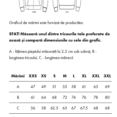
Graficul de mărimi este furnizat de producător.
SFAT! Măsoară unul dintre tricourile tale preferate de
acasă și compară dimensiunile cu cele din grafic.
A - lățimea pieptului măsurată la 2,5 cm sub subraț, B -
lungimea tricoului, C - lungimea mânecii
Mărimi
XXS
XS
S
M
L
XL
XXL
3XL
A
47
49
51
55
58
61
65
69
B
61
64
68
72
74
76
78
80
C
56
58
62.5
65
67
67.5
68
68