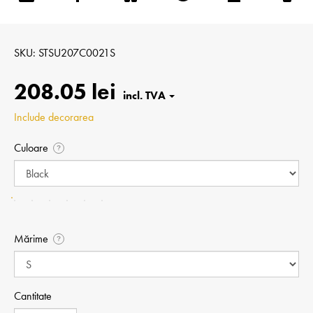
SKU
STSU207C0021S
208.05 lei
Include decorarea
Culoare
?
Mărime
?
Cantitate