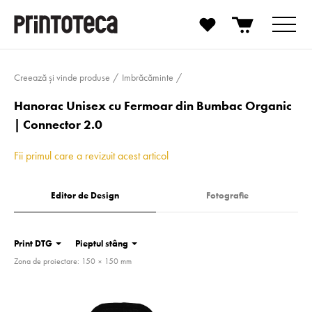
Creează și vinde produse
Imbrăcăminte
Hanorac Unisex cu Fermoar din Bumbac Organic
| Connector 2.0
Fii primul care a revizuit acest articol
Editor de Design
Fotografie
Print DTG
Pieptul stâng
Zona de proiectare: 150 × 150 mm