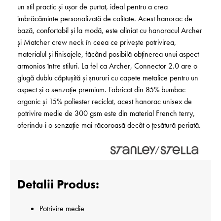
un stil practic și ușor de purtat, ideal pentru a crea
îmbrăcăminte personalizată de calitate. Acest hanorac de
bază, confortabil și la modă, este aliniat cu hanoracul Archer
și Matcher crew neck în ceea ce privește potrivirea,
materialul și finisajele, făcând posibilă obținerea unui aspect
armonios între stiluri. La fel ca Archer, Connector 2.0 are o
glugă dublu căptușită și șnururi cu capete metalice pentru un
aspect și o senzație premium. Fabricat din 85% bumbac
organic și 15% poliester reciclat, acest hanorac unisex de
potrivire medie de 300 gsm este din material French terry,
oferindu-i o senzație mai răcoroasă decât o țesătură periată.
Detalii Produs:
Potrivire medie