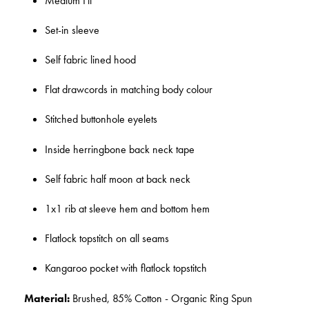
Medium Fit
Set-in sleeve
Self fabric lined hood
Flat drawcords in matching body colour
Stitched buttonhole eyelets
Inside herringbone back neck tape
Self fabric half moon at back neck
1x1 rib at sleeve hem and bottom hem
Flatlock topstitch on all seams
Kangaroo pocket with flatlock topstitch
Material:
Brushed, 85% Cotton - Organic Ring Spun