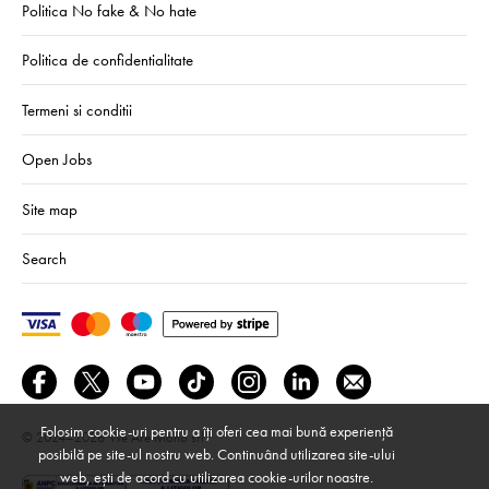
Politica No fake & No hate
Politica de confidentialitate
Termeni si conditii
Open Jobs
Site map
Search
Folosim cookie-uri pentru a îți oferi cea mai bună experiență
© 2024–2026
We Are Mono srl
posibilă pe site-ul nostru web. Continuând utilizarea site-ului
web, ești de acord cu utilizarea cookie-urilor noastre.