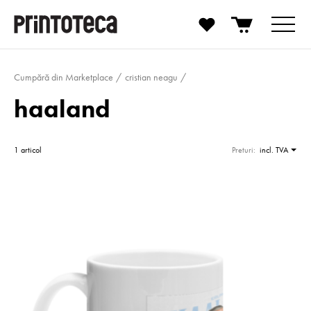
Cumpără din Marketplace
cristian neagu
haaland
1 articol
Preturi:
incl. TVA