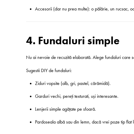
Accesorii (dar nu prea multe): o pălărie, un rucsac, oc
4. Fundaluri simple
Nu ai nevoie de recuzită elaborată. Alege fundaluri care scot
Sugestii DIY de fundaluri:
Ziduri vopsite (alb, gri, pastel, cărămidă).
Garduri vechi, pereți texturati, uși interesante.
Lenjerii simple agățate pe sfoară.
Pardoseala albă sau din lemn, dacă vrei poze tip flat la