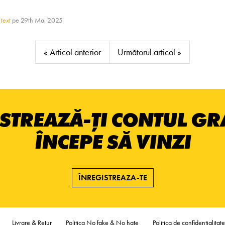
,
text
pe
29th Mai 2025
« Articol anterior
Următorul articol »
STREAZĂ-ȚI CONTUL GRA
ÎNCEPE SĂ VINZI
ÎNREGISTREAZA-TE
Livrare & Retur
Politica No fake & No hate
Politica de confidentialitate