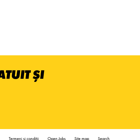
TUIT ȘI
Termeni si conditii
Open Jobs
Site map
Search