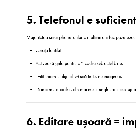
5. Telefonul e suficient
Majoritatea smartphone-urilor din ultimii ani fac poze excel
Curăță lentila!
Activează grila pentru a încadra subiectul bine.
Evită zoom-ul digital. Mișcă-te tu, nu imaginea.
Fă mai multe cadre, din mai multe unghiuri: close-up 
6. Editare ușoară = i