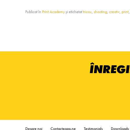
Publicat în
Print Academy
și etichetat
tricou
,
shooting
,
creativ
,
print
ÎNREGI
Despre noi
Contacteaza-ne
Testimonials
Downloads