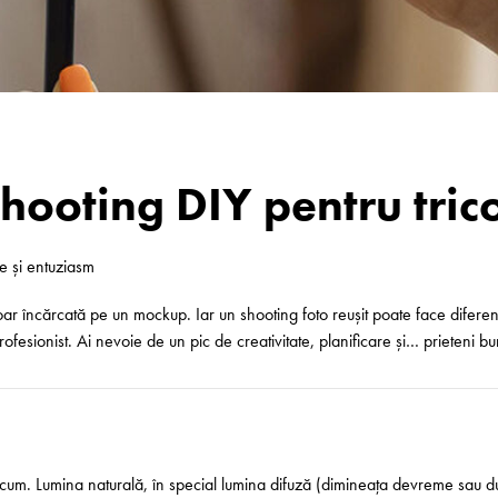
ooting DIY pentru trico
ie și entuziasm
ar încărcată pe un mockup. Iar un shooting foto reușit poate face diferenț
fesionist. Ai nevoie de un pic de creativitate, planificare și… prieteni bu
ei acum. Lumina naturală, în special lumina difuză (dimineața devreme sau 