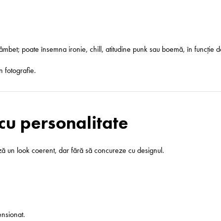
mbet; poate însemna ironie, chill, atitudine punk sau boemă, în funcție d
n fotografie.
 cu personalitate
ază un look coerent, dar fără să concureze cu designul.
n­sionat.