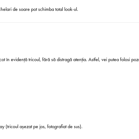
helari de soare pot schimba total look-ul.
 în evidență tricoul, fără să distragă atenția. Astfel, vei putea folosi poz
y (tricoul așezat pe jos, fotografiat de sus).