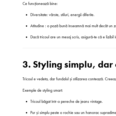
Ce funcționează bine:
Diversitate: vârste, stiluri, energii diferite.
Atitudine : o poză bună înseamnă mai mult decât un zâ
Dacă tricoul are un mesaj scris, asigură-te că e lizibil î
3. Styling simplu, dar
Tricoul e vedeta, dar fundalul și stilizarea contează. Cree
Exemple de styling smart:
Tricoul băgat într-o pereche de jeans vintage.
Pur și simplu peste o rochie sau un hanorac supra­dim­e