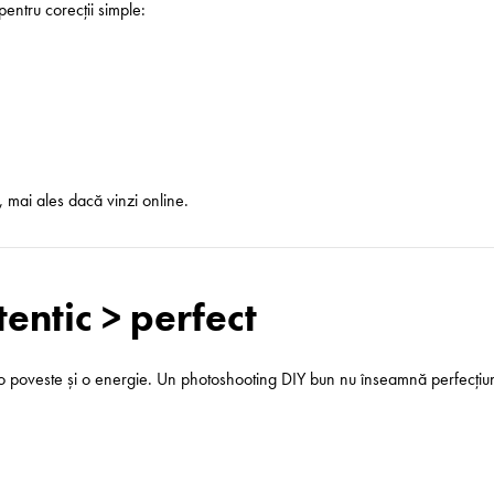
entru corecții simple:
l, mai ales dacă vinzi online.
tentic > perfect
o poveste și o energie. Un photoshooting DIY bun nu înseamnă perfecțiune, 