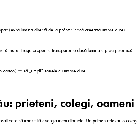
copac (evită lumina directă de la prânz fiindcă creează umbre dure).
stră mare. Trage draperiile transparente dacă lumina e prea puternică.
 un carton) ca să „umpli” zonele cu umbre dure.
ău: prieteni, colegi, oameni 
 care să transmită energia tricourilor tale. Un prieten relaxat, o colegă 