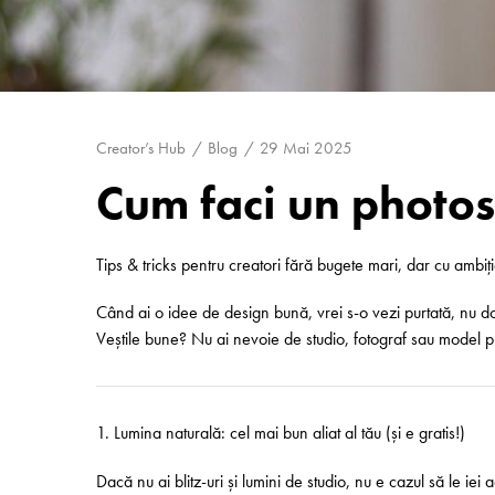
Creator’s Hub
Blog
29 Mai 2025
Cum faci un photosh
Tips & tricks pentru creatori fără bugete mari, dar cu ambiț
Când ai o idee de design bună, vrei s-o vezi purtată, nu do
Veștile bune? Nu ai nevoie de studio, fotograf sau model pro
1. Lumina naturală: cel mai bun aliat al tău (și e gratis!)
Dacă nu ai blitz-uri și lumini de studio, nu e cazul să le i