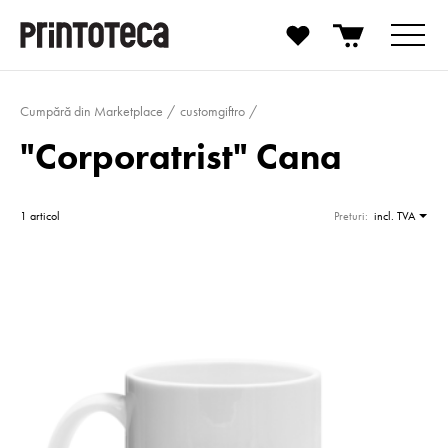
Cumpără din Marketplace
customgiftro
"Corporatrist" Cana
1 articol
Preturi:
incl. TVA