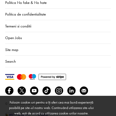
Politica No fake & No hate
Politica de confidentialitate
Termeni si conditii
Open Jobs
Site map
Search
Folosim cookie-uri pentru a îți oferi cea mai bună experiență
© 2024–2026
We Are Mono srl
posibilă pe site-ul nostru web. Continuând utilizarea site-ului
web, ești de acord cu utilizarea cookie-urilor noastre.