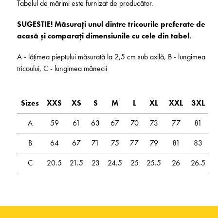
Tabelul de mărimi este furnizat de producător.
SUGESTIE! Măsurați unul dintre tricourile preferate de
acasă și comparați dimensiunile cu cele din tabel.
A - lățimea pieptului măsurată la 2,5 cm sub axilă, B - lungimea
tricoului, C - lungimea mânecii
Sizes
XXS
XS
S
M
L
XL
XXL
3XL
A
59
61
63
67
70
73
77
81
B
64
67
71
75
77
79
81
83
C
20.5
21.5
23
24.5
25
25.5
26
26.5