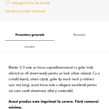
Adaugă la lista de dorințe
Solicită mai multe informații
Prezentare generală
Recenzii
Livrare
Blaster 2.0 este un tricou supra­dim­en­sionat cu guler înalt,
oferind un stil street-ready pentru un look urban relaxat. Cu o
croială lejeră, umeri căzuți, guler tip mock neck și mâneci
ușor mai lungi, acest tricou este o alegere excelentă pentru
cei care caută streetwear stilat și sustenabil.­
Acest produs este imprimat la cerere. Fără comenzi
minime.