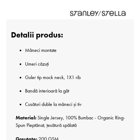
Detalii produs:
Mâneci montate
Umeri căzuți
Guler tip mock neck, 1X1 rib
Bandă interioară la gât
Cusături duble la mâneci și tiv
Material:
Single Jersey, 100% Bumbac - Organic Ring-
Spun Pieptănat, țesătură spălată
Greutate:
200 GSM