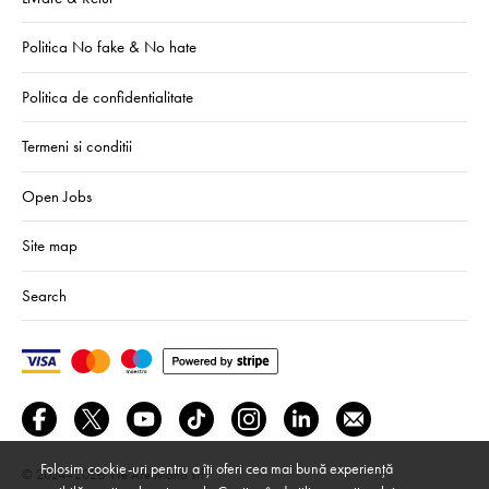
Politica No fake & No hate
Politica de confidentialitate
Termeni si conditii
Open Jobs
Site map
Search
Folosim cookie-uri pentru a îți oferi cea mai bună experiență
© 2024–2026
We Are Mono srl