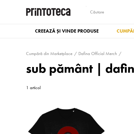
CREEAZĂ ȘI VINDE PRODUSE
CUMPĂR
Cumpără din Marketplace
Dafina Official Merch
sub pământ | dafi
1 articol