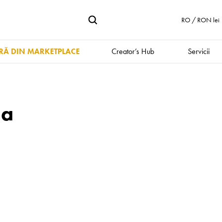
RO / RON lei
Ă DIN MARKETPLACE
Creator’s Hub
Servicii
na