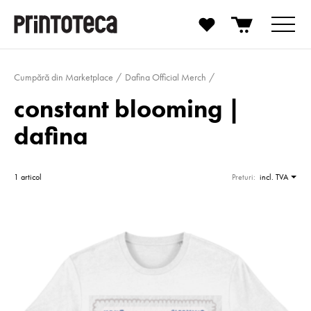
Cumpără din Marketplace
Dafina Official Merch
constant blooming |
dafina
1 articol
Preturi:
incl. TVA