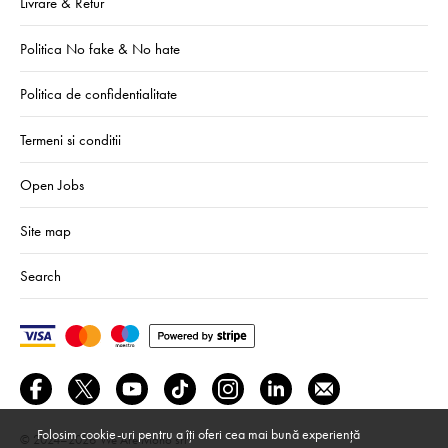
Livrare & Retur
Politica No fake & No hate
Politica de confidentialitate
Termeni si conditii
Open Jobs
Site map
Search
Folosim cookie-uri pentru a îți oferi cea mai bună experiență
© 2024–2026
We Are Mono srl