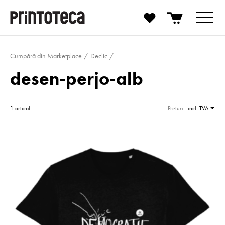
Cumpără din Marketplace
Declic
desen-perjo-alb
1 articol
Preturi:
incl. TVA