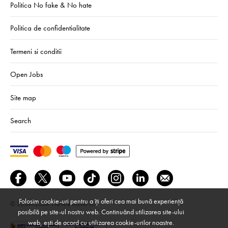
Politica No fake & No hate
Politica de confidentialitate
Termeni si conditii
Open Jobs
Site map
Search
Folosim cookie-uri pentru a îți oferi cea mai bună experiență
© 2024–2026
We Are Mono srl
posibilă pe site-ul nostru web. Continuând utilizarea site-ului
web, ești de acord cu utilizarea cookie-urilor noastre.