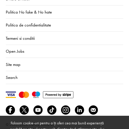
Politica No fake & No hate
Politica de confidentialitate
Termeni si conditii
Open Jobs
Site map
Search
Folosim cookie-uri pentru a îți oferi cea mai bună experiență
© 2024–2026
We Are Mono srl