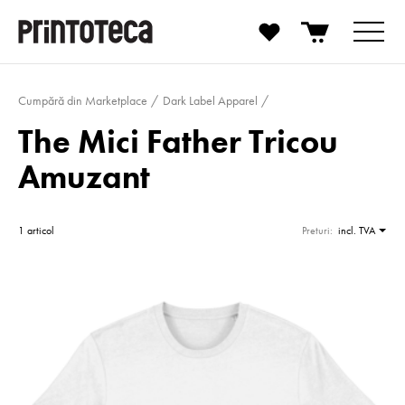
Cumpără din Marketplace
Dark Label Apparel
The Mici Father Tricou
Amuzant
1 articol
Preturi:
incl. TVA