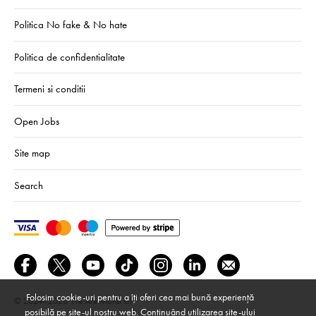
Politica No fake & No hate
Politica de confidentialitate
Termeni si conditii
Open Jobs
Site map
Search
Folosim cookie-uri pentru a îți oferi cea mai bună experiență
© 2024–2026
We Are Mono srl
posibilă pe site-ul nostru web. Continuând utilizarea site-ului