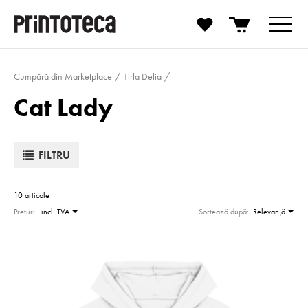
Cumpără din Marketplace
Tirla Delia
Cat Lady
FILTRU
10 articole
Preturi:
incl. TVA
Sortează după:
Relevanţă