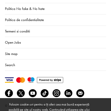
Politica No fake & No hate
Politica de confidentialitate
Termeni si conditii
Open Jobs
Site map
Search
Folosim cookie-uri pentru a îți oferi cea mai bună experiență
© 2024–2026
We Are Mono srl
posibilă pe site-ul nostru web. Continuând utilizarea site-ului