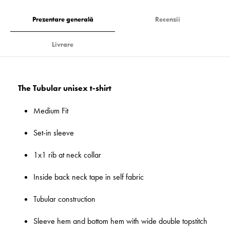
Prezentare generală
Recenzii
Livrare
The Tubular unisex t-shirt
Medium Fit
Set-in sleeve
1x1 rib at neck collar
Inside back neck tape in self fabric
Tubular construction
Sleeve hem and bottom hem with wide double topstitch