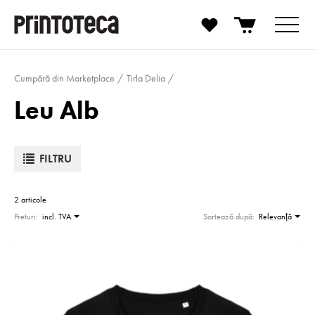
Cumpără din Marketplace
Tirla Delia
Leu Alb
FILTRU
2 articole
Preturi:
incl. TVA
Sortează după:
Relevanţă