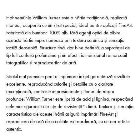
Hahnemühle William Turner este o hârtie tradițională, realizată
manual, acoperită cu un strat special, ideal pentru aplicații FineArt.
Fabricată din bumbac 100% alb, fără agenți optici de albire,
această hârtie impresionează prin textura sa unică și senzația
tactilă deosebită. Structura fină, dar bine definită, a suprafeței de
tip felt conferă profunzime și un efect tridimensional remarcabil
fotografiilor și reproducerilor de artă.
Stratul mat premium pentru imprimare inkjet garantează rezultate
excelente, reproducând culorile și detaliile cu o claritate
excepțională, contraste impresionante și tonuri de negru
profunde. William Turner este lipsită de acid și lignină, respectând
cele mai riguroase cerințe de rezistență în timp. Textura și senzația
caracteristică ale acestei hârtii asigură imprimări FineArt și
reproduceri de artă de o calitate extraordinară, cu un aer artistic
autentic.