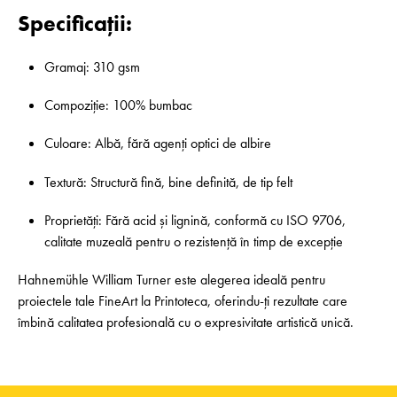
Specificații:
Gramaj: 310 gsm
Compoziție: 100% bumbac
Culoare: Albă, fără agenți optici de albire
Textură: Structură fină, bine definită, de tip felt
Proprietăți: Fără acid și lignină, conformă cu ISO 9706,
calitate muzeală pentru o rezistență în timp de excepție
Hahnemühle William Turner este alegerea ideală pentru
proiectele tale FineArt la Printoteca, oferindu-ți rezultate care
îmbină calitatea profesională cu o expresivitate artistică unică.