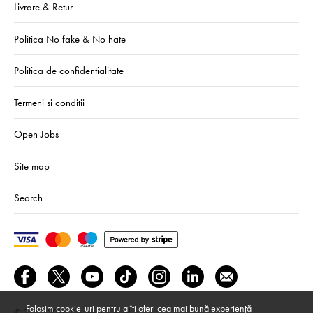
Livrare & Retur
Politica No fake & No hate
Politica de confidentialitate
Termeni si conditii
Open Jobs
Site map
Search
Folosim cookie-uri pentru a îți oferi cea mai bună experiență
© 2024–2026
We Are Mono srl