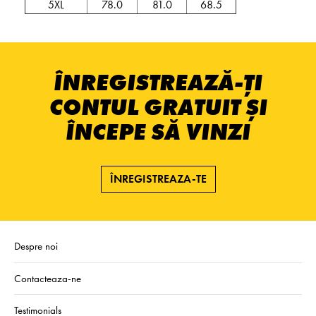
5XL
78.0
81.0
68.5
ÎNREGISTREAZĂ-ȚI
CONTUL GRATUIT ȘI
ÎNCEPE SĂ VINZI
ÎNREGISTREAZA-TE
Despre noi
Contacteaza-ne
Testimonials