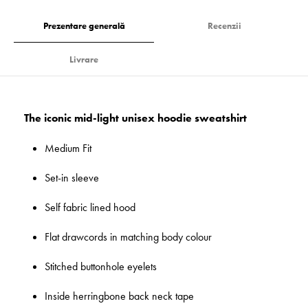
Prezentare generală
Recenzii
Livrare
The iconic mid-light unisex hoodie sweatshirt
Medium Fit
Set-in sleeve
Self fabric lined hood
Flat drawcords in matching body colour
Stitched buttonhole eyelets
Inside herringbone back neck tape