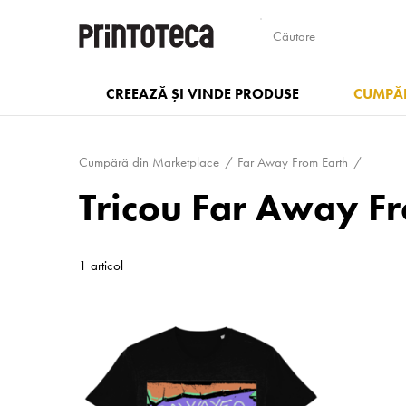
CREEAZĂ ȘI VINDE PRODUSE
CUMPĂR
Cumpără din Marketplace
Far Away From Earth
Tricou Far Away F
1 articol