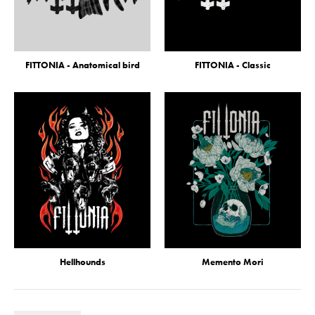
FITTONIA - Anatomical bird
FITTONIA - Classic
Hellhounds
Memento Mori