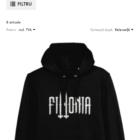
FILTRU
8 articole
Preturi:
incl. TVA
Sortează după:
Relevanţă