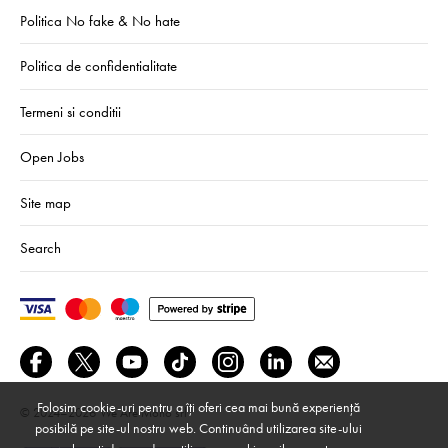
Politica No fake & No hate
Politica de confidentialitate
Termeni si conditii
Open Jobs
Site map
Search
Folosim cookie-uri pentru a îți oferi cea mai bună experiență
© 2024–2026
We Are Mono srl
posibilă pe site-ul nostru web. Continuând utilizarea site-ului