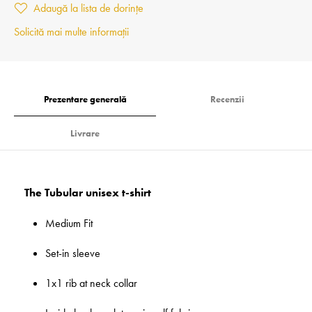
Adaugă la lista de dorințe
Solicită mai multe informații
Prezentare generală
Recenzii
Livrare
The Tubular unisex t-shirt
Medium Fit
Set-in sleeve
1x1 rib at neck collar