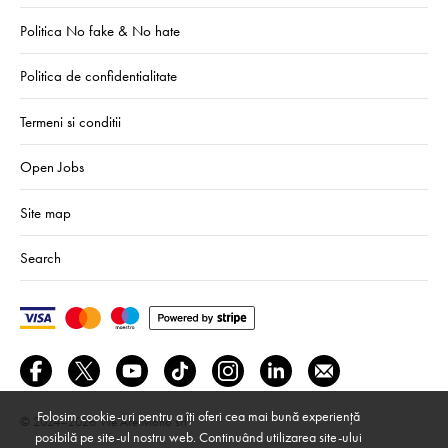
Politica No fake & No hate
Politica de confidentialitate
Termeni si conditii
Open Jobs
Site map
Search
Folosim cookie-uri pentru a îți oferi cea mai bună experiență
© 2024–2026
We Are Mono srl
posibilă pe site-ul nostru web. Continuând utilizarea site-ului