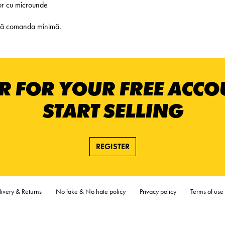
tor cu microunde
Fără comanda minimă.
R FOR YOUR FREE ACC
START SELLING
REGISTER
ivery & Returns
No fake & No hate policy
Privacy policy
Terms of use