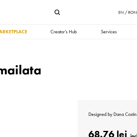
EN / RON 
ARKETPLACE
Creator’s Hub
Services
ailata
Designed by
Dana Costin
68.76 lei