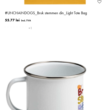
#­UNCHAINDOGS_­Bruk stemmen din_Light Tote Bag
55.77 lei
+1