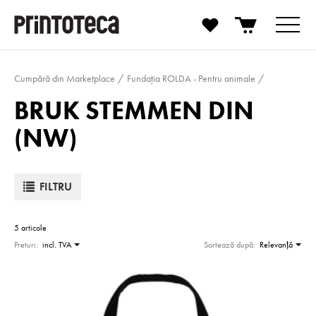
Cumpără din Marketplace
Fundația ROLDA - Pentru animale
BRUK STEMMEN DIN
(NW)
FILTRU
5 articole
Preturi:
incl. TVA
Sortează după:
Relevanţă