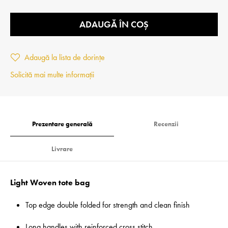
ADAUGĂ ÎN COȘ
Adaugă la lista de dorințe
Solicită mai multe informații
Prezentare generală
Recenzii
Livrare
Light Woven tote bag
Top edge double folded for strength and clean finish
Long handles with reinforced cross stitch