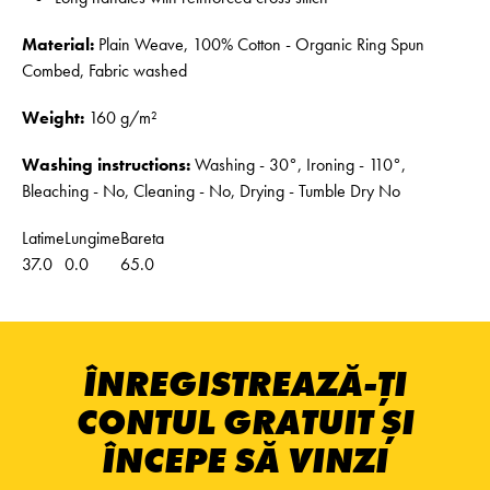
Material:
Plain Weave, 100% Cotton - Organic Ring Spun
Combed, Fabric washed
Weight:
160 g/m²
Washing instructions:
Washing - 30°, Ironing - 110°,
Bleaching - No, Cleaning - No, Drying - Tumble Dry No
Latime
Lungime
Bareta
37.0
0.0
65.0
ÎNREGISTREAZĂ-ȚI
CONTUL GRATUIT ȘI
ÎNCEPE SĂ VINZI