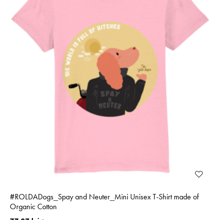
#ROLDADogs_Spay and Neuter_Mini Unisex T-Shirt made of
Organic Cotton