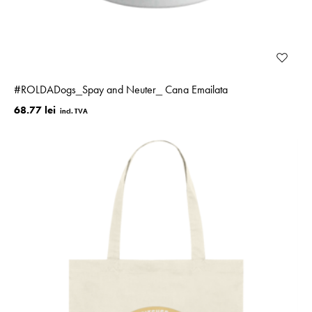
#ROLDADogs_Spay and Neuter_ Cana Emailata
68.77 lei