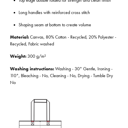
Top edge double folded for strength and clean finish
Long handles with reinforced cross stitch
Shaping seam at bottom to create volume
Material:
Canvas, 80% Cotton - Recycled, 20% Polyester -
Recycled, Fabric washed
Weight:
300 g/m²
Washing instructions:
Washing - 30° Gentle, Ironing -
110°, Bleaching - No, Cleaning - No, Drying - Tumble Dry
No