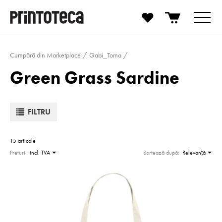
Cumpără din Marketplace
Gabi_Toma
Green Grass Sardine
FILTRU
15 articole
Preturi:
incl. TVA
Sortează după:
Relevanţă