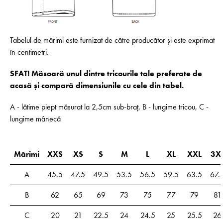
Tabelul de mărimi este furnizat de către producător și este exprimat
în centimetri.
SFAT! Măsoară unul dintre tricourile tale preferate de
acasă și compară dimensiunile cu cele din tabel.
A - lătime piept măsurat la 2,5cm sub-braț, B - lungime tricou, C -
lungime mânecă
Mărimi
XXS
XS
S
M
L
XL
XXL
3X
A
45.5
47.5
49.5
53.5
56.5
59.5
63.5
67.
B
62
65
69
73
75
77
79
81
C
20
21
22.5
24
24.5
25
25.5
26