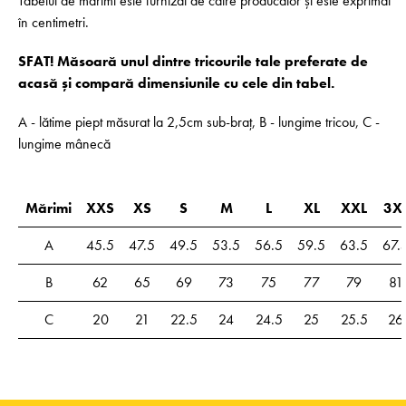
Tabelul de mărimi este furnizat de către producător și este exprimat
în centimetri.
SFAT! Măsoară unul dintre tricourile tale preferate de
acasă și compară dimensiunile cu cele din tabel.
A - lătime piept măsurat la 2,5cm sub-braț, B - lungime tricou, C -
lungime mânecă
Mărimi
XXS
XS
S
M
L
XL
XXL
3X
A
45.5
47.5
49.5
53.5
56.5
59.5
63.5
67.
B
62
65
69
73
75
77
79
81
C
20
21
22.5
24
24.5
25
25.5
26