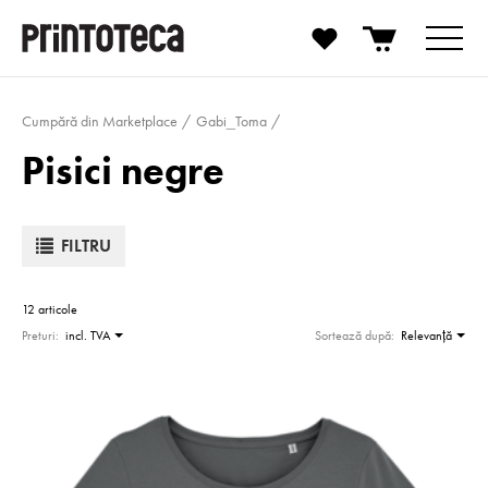
Cumpără din Marketplace
Gabi_Toma
Pisici negre
FILTRU
12 articole
Preturi:
incl. TVA
Sortează după:
Relevanţă