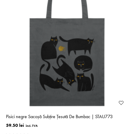
Pisici negre Sacoșă Subțire Țesută De Bumbac | STAU773
59.50 lei