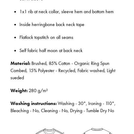
1x1 rib at neck collar, sleeve hem and bottom hem
Inside herringbone back neck tape
Flatlock topstitch on all seams
Self fabric half moon at back neck
Material:
Brushed, 85% Cotton - Organic Ring Spun
Combed, 15% Polyester - Recycled, Fabric washed, Light
sueded
Weight:
280 g/m²
Washing instructions:
Washing - 30°, Ironing - 110°,
Bleaching - No, Cleaning - No, Drying - Tumble Dry No