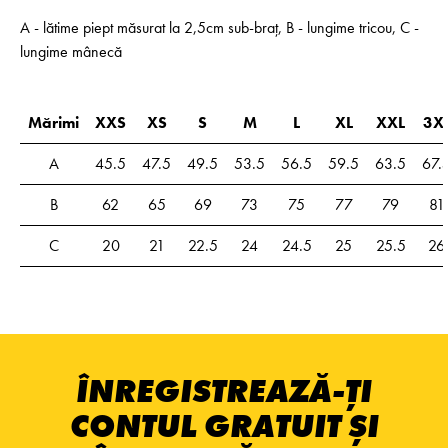
A - lătime piept măsurat la 2,5cm sub-braț, B - lungime tricou, C -
lungime mânecă
Mărimi
XXS
XS
S
M
L
XL
XXL
3X
A
45.5
47.5
49.5
53.5
56.5
59.5
63.5
67.
B
62
65
69
73
75
77
79
81
C
20
21
22.5
24
24.5
25
25.5
26
ÎNREGISTREAZĂ-ȚI
CONTUL GRATUIT ȘI