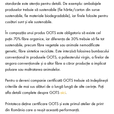
standarde este atenția pentru detalii. De exemplu: ambalajele
produselor trebuie să sustenabile (fie hârtie/carton din surse
sustenabile, fie materiale biodegradabile), iar firele folosite pentru
cusături sunt și ele sustenabile.
În compoziția unui produs GOTS este obligatoriu să existe cel
puțin 70% fibre organice, iar diferența de 30% trebuie să fie tot
sustenabile, precum fibre vegetale sau animale nemodificate
genetic, fibre sintetice reciclate. Este interzisă folosirea bumbacului
convențional în produsele GOTS, a poliesterului virgin, a firelor de
angora convenționale și a altor fibre a căror producție a implicat
poluare sau maltratarea animalelor.
Pentru a deveni companie certificată GOTS trebuie să îndeplinești
criteriile de mai sus alături de o lungă lungă de alte cerințe. Poți
afla detalii complete despre GOTS
aici
.
Printoteca deține certificare GOTS și este primul atelier de print
din România care a reușit această performanță.