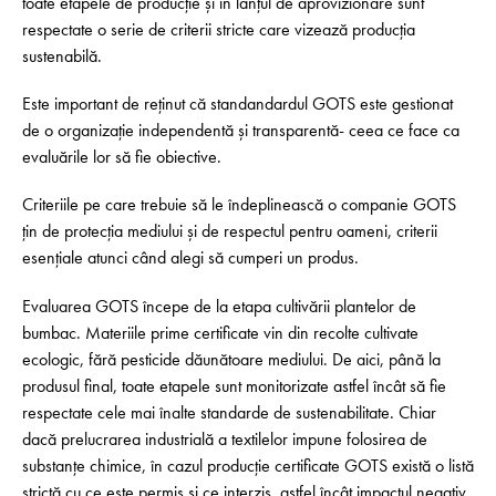
toate etapele de producție și în lanțul de aprovizionare sunt
respectate o serie de criterii stricte care vizează producția
sustenabilă.
Este important de reținut că standandardul GOTS este gestionat
de o organizație independentă și transparentă- ceea ce face ca
evaluările lor să fie obiective.
Criteriile pe care trebuie să le îndeplinească o companie GOTS
țin de protecția mediului și de respectul pentru oameni, criterii
esențiale atunci când alegi să cumperi un produs.
Evaluarea GOTS începe de la etapa cultivării plantelor de
bumbac. Materiile prime certificate vin din recolte cultivate
ecologic, fără pesticide dăunătoare mediului. De aici, până la
produsul final, toate etapele sunt monitorizate astfel încât să fie
respectate cele mai înalte standarde de suste­nabi­litate. Chiar
dacă prelucrarea industrială a textilelor impune folosirea de
substanțe chimice, în cazul producție certificate GOTS există o listă
strictă cu ce este permis și ce interzis, astfel încât impactul negativ