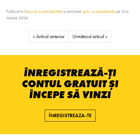
Publicat în
Resurse sustenabilitate
și etichetat
gots
,
sustenabilitate
pe
2nd
Martie 2024
« Articol anterior
Următorul articol »
ÎNREGISTREAZĂ-ȚI
CONTUL GRATUIT ȘI
ÎNCEPE SĂ VINZI
ÎNREGISTREAZA-TE