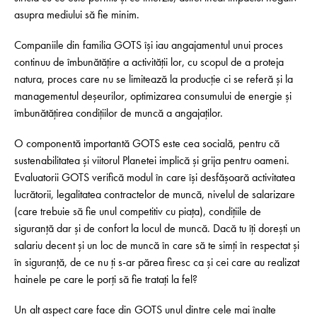
asupra mediului să fie minim.
Companiile din familia GOTS își iau angajamentul unui proces
continuu de îmbunătățire a activității lor, cu scopul de a proteja
natura, proces care nu se limitează la producție ci se referă și la
managementul deșeurilor, optimizarea consumului de energie și
îmbunătățirea condițiilor de muncă a angajaților.
O componentă importantă GOTS este cea socială, pentru că
suste­nabi­litatea și viitorul Planetei implică și grija pentru oameni.
Evaluatorii GOTS verifică modul în care își desfășoară activitatea
lucrătorii, legalitatea contractelor de muncă, nivelul de salarizare
(care trebuie să fie unul competitiv cu piața), condițiile de
siguranță dar și de confort la locul de muncă. Dacă tu îți dorești un
salariu decent și un loc de muncă în care să te simți în respectat și
în siguranță, de ce nu ți s-ar părea firesc ca și cei care au realizat
hainele pe care le porți să fie tratați la fel?
Un alt aspect care face din GOTS unul dintre cele mai înalte