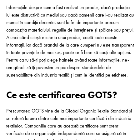
Informațiile despre cum a fost realizat un produs, dacă producția
lui este distructivă cu mediul sau dacă oamenii care l-au realizat au
muncit în condiții decente, sunt la fel de importante precum
compoziția materialului, regulile de întreținere și spălare sau prețul.
Atunci când citești eticheta unui produs, caută toate aceste
informații, iar dacă brandul de la care cumperi nu este transparent
în toate privințele de mai sus, poate ar fi bine să cauți alte opțiuni.
Pentru ca tu să-ți poți alege hainele având toate informațiile, ne-
am gândit să îți povestim un pic despre standardele de
sustenabilitate din industria textilă și cum le identifici pe etichete.
Ce este certificarea GOTS?
Prescurtarea GOTS vine de la Global Organic Textile Standard și
se referă la una dintre cele mai importante certificări din industria
textilelor. Companiile care au această certificare sunt atent
verificate de o organizație independentă care se asigură că în